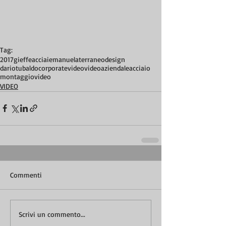
Tag:
2017
gieffeacciai
emanuelaterraneodesign
dariotubaldo
corporatevideo
videoaziendale
acciaio
montaggiovideo
VIDEO
Commenti
Scrivi un commento...