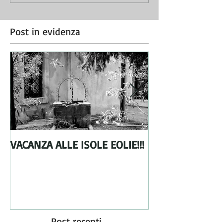
Post in evidenza
VACANZA ALLE ISOLE EOLIE!!!
From Holland wi
Post recenti