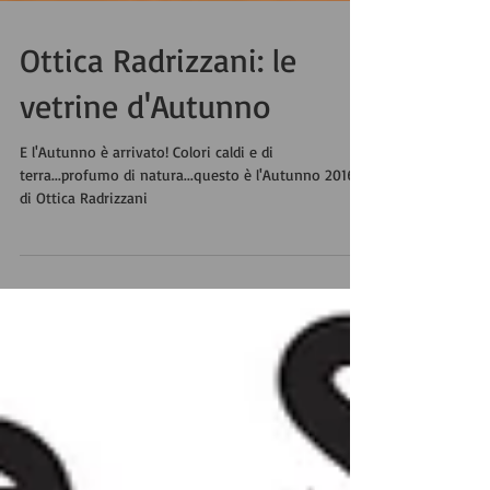
Ottica Radrizzani: le
vetrine d'Autunno
E l'Autunno è arrivato! Colori caldi e di
terra...profumo di natura...questo è l'Autunno 2016
di Ottica Radrizzani