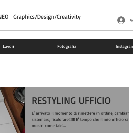
NEO
Graphics/Design/Creativity
A
Lavori
Fotografia
Instagra
RESTYLING UFFICIO
E' arrivato il momento di rimettere in ordine, cambiare,
sistemare, ricolorare!!!!!!! E' tempo che il mio ufficio si
mostri come tale!...