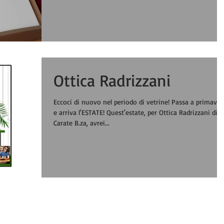
Ottica Radrizzani
Eccoci di nuovo nel periodo di vetrine! Passa a primavera
e arriva l'ESTATE! Quest'estate, per Ottica Radrizzani di
Carate B.za, avrei...