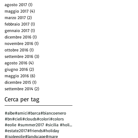
agosto 2017
(1)
1 post
maggio 2017
(4)
4 post
marzo 2017
(2)
2 post
febbraio 2017
(1)
1 post
gennaio 2017
(1)
1 post
dicembre 2016
(1)
1 post
novembre 2016
(1)
1 post
ottobre 2016
(1)
1 post
settembre 2016
(3)
3 post
agosto 2016
(4)
4 post
giugno 2016
(2)
2 post
maggio 2016
(6)
6 post
dicembre 2015
(1)
1 post
settembre 2014
(2)
2 post
Cerca per tag
#albe
#amici
#barca
#biancoenero
#bn
#cieli
#clouds
#colori
#colors
#eolie #summer2017 #sicilia #holiday #vulcano
#estate2017
#friends
#holiday
#isoleeolie
#landscape
#mare