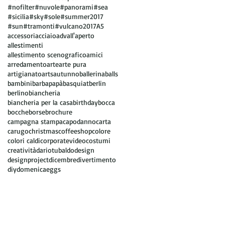
#nofilter
#nuvole
#panorami
#sea
#sicilia
#sky
#sole
#summer2017
#sun
#tramonti
#vulcano
2017
A5
accessori
acciaio
adv
all'aperto
allestimenti
allestimento scenografico
amici
arredamento
arte
arte pura
artigianato
arts
autunno
ballerina
balls
bambini
barbapapà
basquiat
berlin
berlino
biancheria
biancheria per la casa
birthday
bocca
bocche
borse
brochure
campagna stampa
capodanno
carta
carugo
christmas
coffeeshop
colore
colori caldi
corporatevideo
costumi
creatività
dariotubaldo
design
designproject
dicembre
divertimento
diy
domenica
eggs