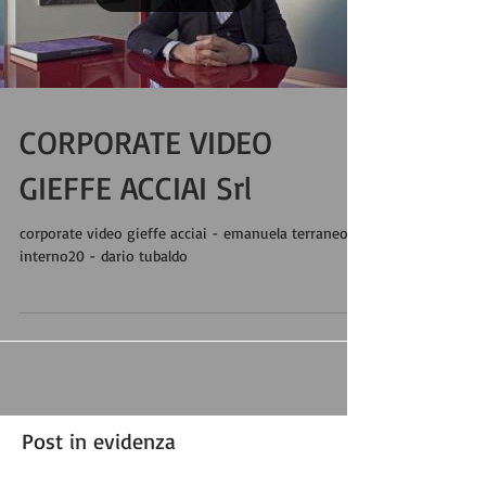
CORPORATE VIDEO
GIEFFE ACCIAI Srl
corporate video gieffe acciai - emanuela terraneo -
interno20 - dario tubaldo
Post in evidenza