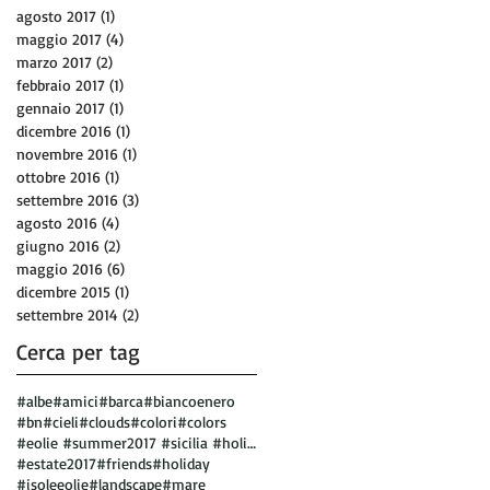
agosto 2017
(1)
1 post
maggio 2017
(4)
4 post
marzo 2017
(2)
2 post
febbraio 2017
(1)
1 post
gennaio 2017
(1)
1 post
dicembre 2016
(1)
1 post
novembre 2016
(1)
1 post
ottobre 2016
(1)
1 post
settembre 2016
(3)
3 post
agosto 2016
(4)
4 post
giugno 2016
(2)
2 post
maggio 2016
(6)
6 post
dicembre 2015
(1)
1 post
settembre 2014
(2)
2 post
Cerca per tag
#albe
#amici
#barca
#biancoenero
#bn
#cieli
#clouds
#colori
#colors
#eolie #summer2017 #sicilia #holiday #vulcano
#estate2017
#friends
#holiday
#isoleeolie
#landscape
#mare