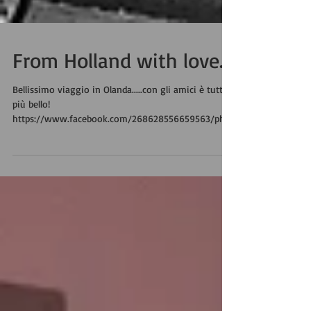
From Holland with love...
Bellissimo viaggio in Olanda.....con gli amici è tutto
più bello!
https://www.facebook.com/268628556659563/phot
os/?tab=album&album_id=677...