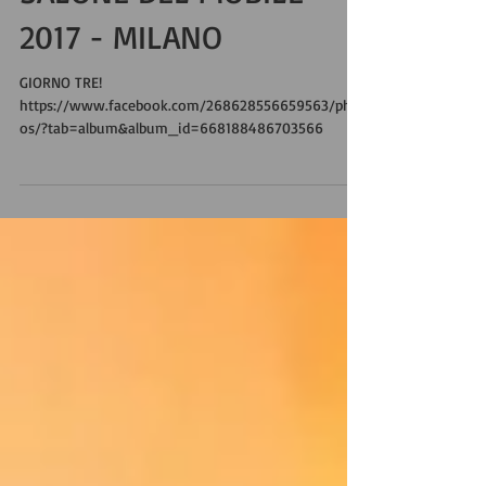
SALONE DEL MOBILE
2017 - MILANO
GIORNO TRE!
https://www.facebook.com/268628556659563/phot
os/?tab=album&album_id=668188486703566