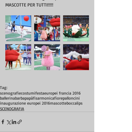
MASCOTTE PER TUTTI!!!!!
Tag:
scenografie
costumi
festa
europei francia 2016
ballerina
barbapapà
fisarmonica
fiore
palloncini
inaugurazione europei 2016
mascotte
bocca
lips
SCENOGRAFIA