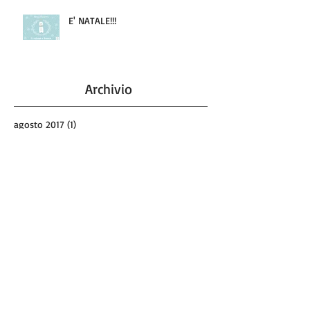
E' NATALE!!!
Archivio
agosto 2017
(1)
1 post
maggio 2017
(4)
4 post
marzo 2017
(2)
2 post
febbraio 2017
(1)
1 post
gennaio 2017
(1)
1 post
dicembre 2016
(1)
1 post
novembre 2016
(1)
1 post
ottobre 2016
(1)
1 post
settembre 2016
(3)
3 post
agosto 2016
(4)
4 post
giugno 2016
(2)
2 post
maggio 2016
(6)
6 post
dicembre 2015
(1)
1 post