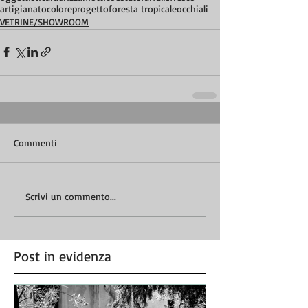
artigianato
colore
progetto
foresta tropicale
occhiali
VETRINE/SHOWROOM
Commenti
Scrivi un commento...
Post in evidenza