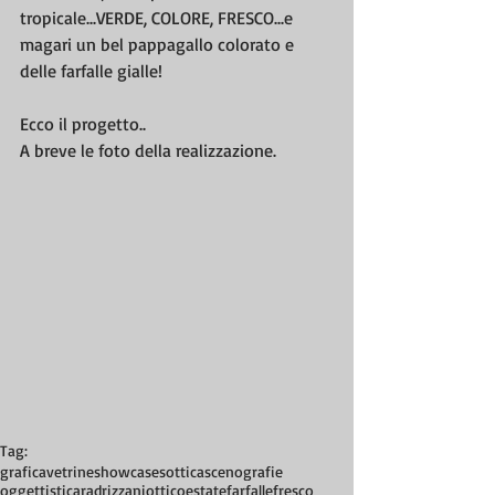
tropicale...VERDE, COLORE, FRESCO...e 
magari un bel pappagallo colorato e 
delle farfalle gialle!
Ecco il progetto..
A breve le foto della realizzazione.
Tag:
grafica
vetrine
showcases
ottica
scenografie
oggettistica
radrizzani
ottico
estate
farfalle
fresco