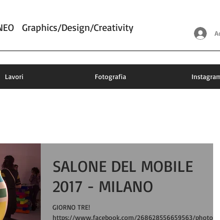
NEO
Graphics/Design/Creativity
A
Lavori
Fotografia
Instagra
SALONE DEL MOBILE
2017 - MILANO
GIORNO TRE!
https://www.facebook.com/268628556659563/photos/