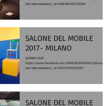
tab=album&album_id=668188486703566
SALONE DEL MOBILE
2017- MILANO
GIORNO DUE!
https://www.facebook.com/268628556659563/photos/
tab=album&album_id=667517610103987
SALONE DEL MOBILE