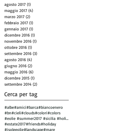
agosto 2017
(1)
1 post
maggio 2017
(4)
4 post
marzo 2017
(2)
2 post
febbraio 2017
(1)
1 post
gennaio 2017
(1)
1 post
dicembre 2016
(1)
1 post
novembre 2016
(1)
1 post
ottobre 2016
(1)
1 post
settembre 2016
(3)
3 post
agosto 2016
(4)
4 post
giugno 2016
(2)
2 post
maggio 2016
(6)
6 post
dicembre 2015
(1)
1 post
settembre 2014
(2)
2 post
Cerca per tag
#albe
#amici
#barca
#biancoenero
#bn
#cieli
#clouds
#colori
#colors
#eolie #summer2017 #sicilia #holiday #vulcano
#estate2017
#friends
#holiday
#isoleeolie
#landscape
#mare