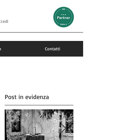
ccedi
m
Contatti
Post in evidenza
?