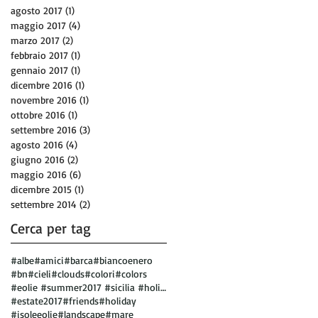
agosto 2017
(1)
1 post
maggio 2017
(4)
4 post
marzo 2017
(2)
2 post
febbraio 2017
(1)
1 post
gennaio 2017
(1)
1 post
dicembre 2016
(1)
1 post
novembre 2016
(1)
1 post
ottobre 2016
(1)
1 post
settembre 2016
(3)
3 post
agosto 2016
(4)
4 post
giugno 2016
(2)
2 post
maggio 2016
(6)
6 post
dicembre 2015
(1)
1 post
settembre 2014
(2)
2 post
Cerca per tag
#albe
#amici
#barca
#biancoenero
#bn
#cieli
#clouds
#colori
#colors
#eolie #summer2017 #sicilia #holiday #vulcano
#estate2017
#friends
#holiday
#isoleeolie
#landscape
#mare