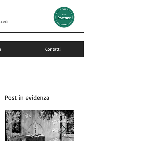
ccedi
m
Contatti
Post in evidenza
e