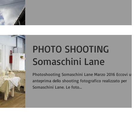
PHOTO SHOOTING
Somaschini Lane
Photoshooting Somaschini Lane Marzo 2016 Eccovi un
anteprima dello shooting fotografico realizzato per
Somaschini Lane. Le foto...