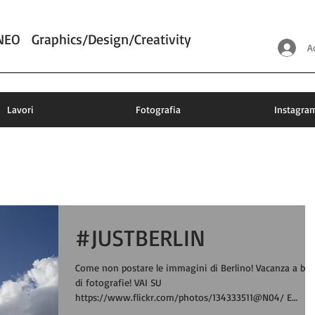
NEO
Graphics/Design/Creativity
A
Lavori
Fotografia
Instagra
#JUSTBERLIN
Come non postare le immagini di Berlino! Vacanza a bas
di fotografie! VAI SU
https://www.flickr.com/photos/134333511@N04/ E
GUARDA...