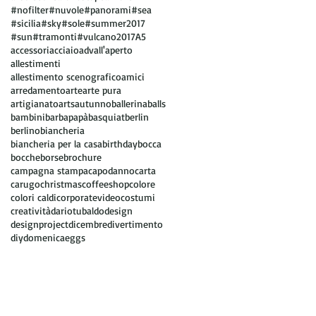
#nofilter
#nuvole
#panorami
#sea
#sicilia
#sky
#sole
#summer2017
#sun
#tramonti
#vulcano
2017
A5
accessori
acciaio
adv
all'aperto
allestimenti
allestimento scenografico
amici
arredamento
arte
arte pura
artigianato
arts
autunno
ballerina
balls
bambini
barbapapà
basquiat
berlin
berlino
biancheria
biancheria per la casa
birthday
bocca
bocche
borse
brochure
campagna stampa
capodanno
carta
carugo
christmas
coffeeshop
colore
colori caldi
corporatevideo
costumi
creatività
dariotubaldo
design
designproject
dicembre
divertimento
diy
domenica
eggs